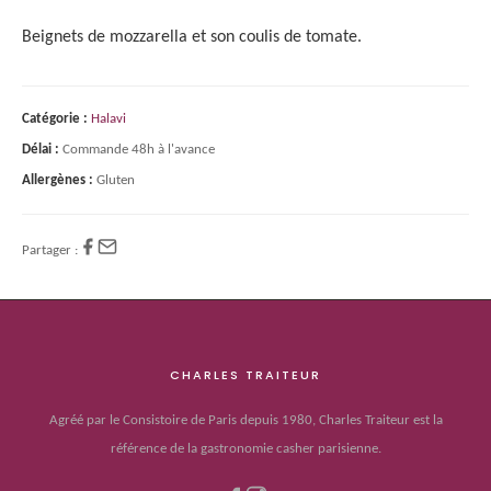
Beignets de mozzarella et son coulis de tomate.
Catégorie :
Halavi
Délai :
Commande 48h à l'avance
Allergènes :
Gluten
Partager :
CHARLES TRAITEUR
Agréé par le Consistoire de Paris depuis 1980, Charles Traiteur est la
référence de la gastronomie casher parisienne.