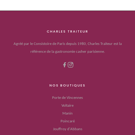
CHARLES TRAITEUR
Agréé par le Consistoire de Paris depuis 1980, Charles Traiteur est la
référence de la gastronomie casher parisienne.
NOS BOUTIQUES
Porte de Vincennes
Voltaire
Manin
Poincaré
Jouffroy d'Abbans