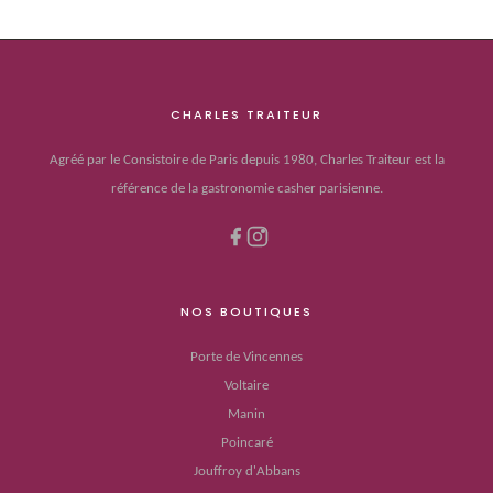
CHARLES TRAITEUR
Agréé par le Consistoire de Paris depuis 1980, Charles Traiteur est la
référence de la gastronomie casher parisienne.
NOS BOUTIQUES
Porte de Vincennes
Voltaire
Manin
Poincaré
Jouffroy d'Abbans