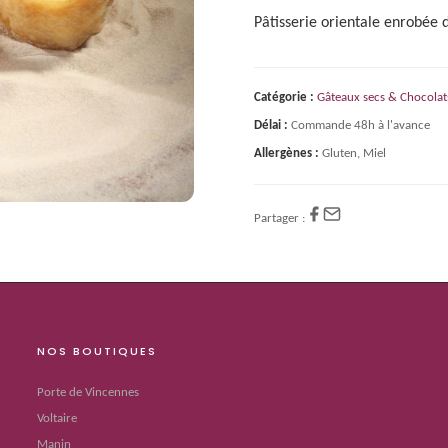
Pâtisserie orientale enrobée d
Catégorie :
Gâteaux secs & Chocolat
Délai :
Commande 48h à l'avance
Allergènes :
Gluten, Miel
Partager :
NOS BOUTIQUES
Porte de Vincennes
Voltaire
Manin