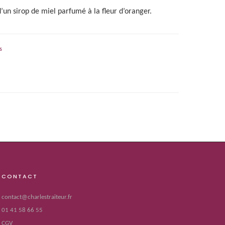
’un sirop de miel parfumé à la fleur d’oranger.
s
CONTACT
contact@charlestraiteur.fr
01 41 58 66 55
CGV