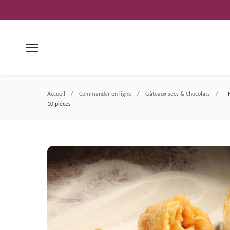
Aller
au
contenu
Accueil
/
Commander en ligne
/
Gâteaux secs & Chocolats
/
10 pièces