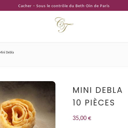
Cacher – Sous le contrôle du Beth-Din de Paris
Mini Debla
MINI DEBLA
10 PIÈCES
35,00
€