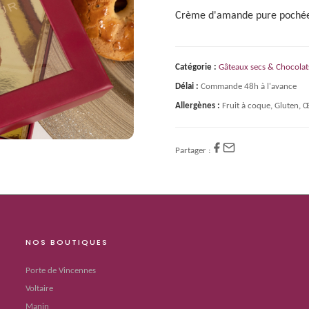
Crème d'amande pure pochée
Catégorie :
Gâteaux secs & Chocolat
Délai :
Commande 48h à l'avance
Allergènes :
Fruit à coque, Gluten, 
Partager :
NOS BOUTIQUES
Porte de Vincennes
Voltaire
Manin