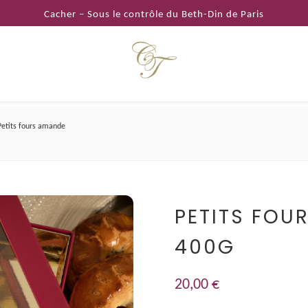
Cacher – Sous le contrôle du Beth-Din de Paris
Petits fours amande
PETITS FOU
400G
20,00
€