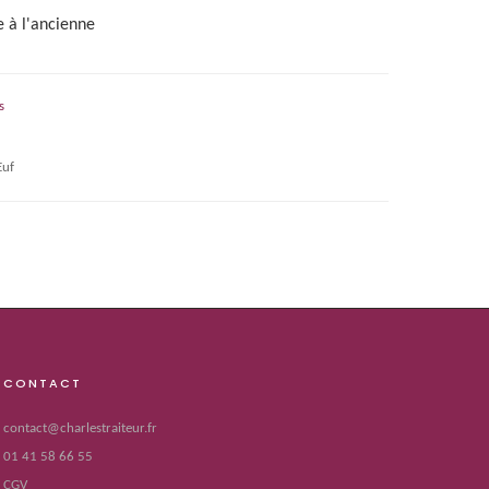
 à l'ancienne
s
Œuf
CONTACT
contact@charlestraiteur.fr
01 41 58 66 55
CGV