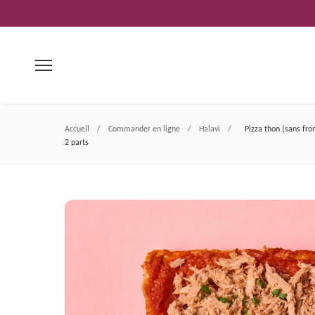
Aller
au
contenu
Accueil
/
Commander en ligne
/
Halavi
/
Pizza thon (sans fr
2 parts