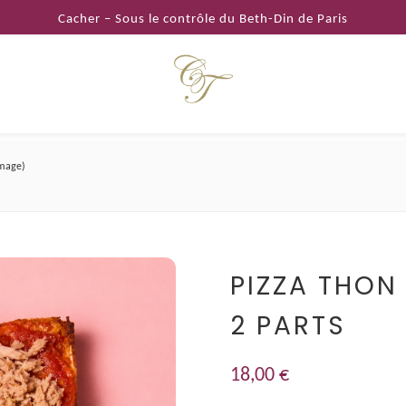
Cacher – Sous le contrôle du Beth-Din de Paris
omage)
PIZZA THON
2 PARTS
18,00
€