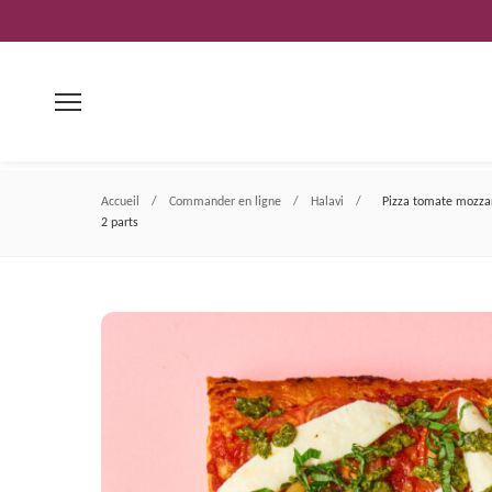
Aller
au
contenu
Accueil
/
Commander en ligne
/
Halavi
/
Pizza tomate mozzar
2 parts