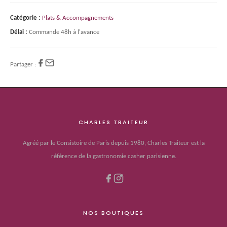
Catégorie :
Plats & Accompagnements
Délai :
Commande 48h à l'avance
Partager :
CHARLES TRAITEUR
Agréé par le Consistoire de Paris depuis 1980, Charles Traiteur est la
référence de la gastronomie casher parisienne.
NOS BOUTIQUES