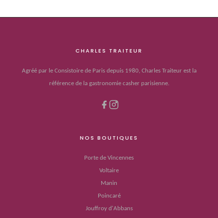
CHARLES TRAITEUR
Agréé par le Consistoire de Paris depuis 1980, Charles Traiteur est la
référence de la gastronomie casher parisienne.
NOS BOUTIQUES
Porte de Vincennes
Voltaire
Manin
Poincaré
Jouffroy d'Abbans