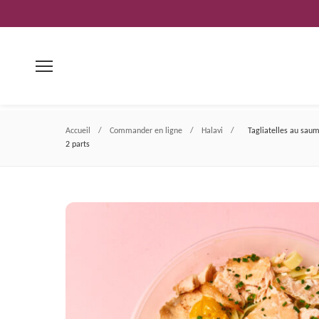
Aller
au
contenu
Accueil
/
Commander en ligne
/
Halavi
/
Tagliatelles au sau
2 parts