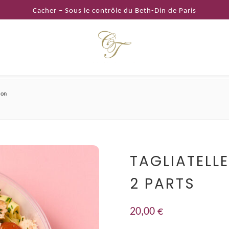
Cacher – Sous le contrôle du Beth-Din de Paris
mon
TAGLIATELL
2 PARTS
20,00
€