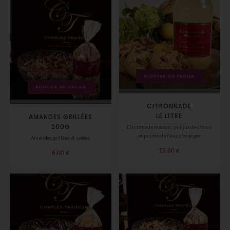
AJOUTER AU PANIER
AJOUTER AU PANIER
CITRONNADE
LE LITRE
AMANDES GRILLÉES
200G
Citronnade maison, pur jus de citron
et pointe de fleur d'oranger
Amandes grillées et salées.
15,00
€
6,00
€