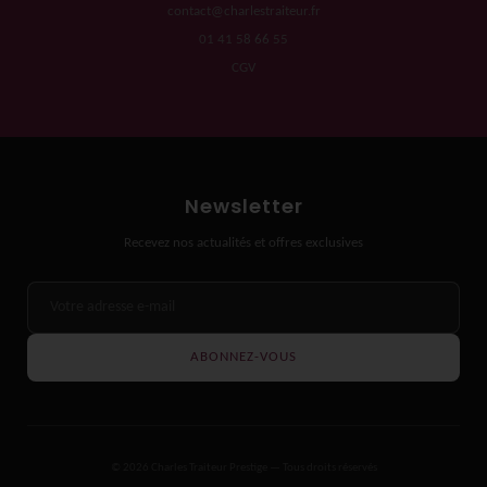
contact@charlestraiteur.fr
01 41 58 66 55
CGV
Newsletter
Recevez nos actualités et offres exclusives
ABONNEZ-VOUS
© 2026 Charles Traiteur Prestige — Tous droits réservés