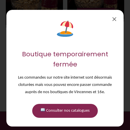
AJOUTER AU PANIER
AJOUTER AU PANIER
PISTACHE
200G
NOIX DE CAJOU
200G
Pistaches grillées et salées.
Noix de cajou grillées non salées.
6,00
€
Boutique temporairement
6,00
€
fermée
Les commandes sur notre site internet sont désormais
1 – -1 sur 4 produits
cloturées mais vous pouvez encore passer commande
auprès de nos boutiques de Vincennes et 16e.
Consulter nos catalogues