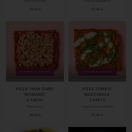
Pizza chèvre miel
Pizza aux aubergines
18,00
€
18,00
€
AJOUTER AU PANIER
AJOUTER AU PANIER
PIZZA THON (SANS
PIZZA TOMATE
FROMAGE)
MOZZARELLA
2 PARTS
2 PARTS
Pizza au thon
Pizza tomate mozzarella
18,00
€
18,00
€