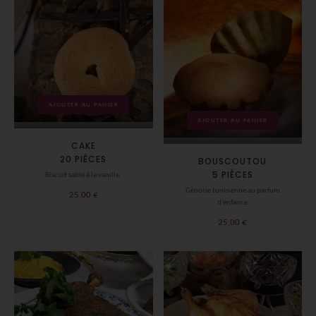
AJOUTER AU PANIER
AJOUTER AU PANIER
CAKE
20 PIÈCES
BOUSCOUTOU
5 PIÈCES
Biscuit sablé à la vanille.
Génoise tunisienne au parfum
25,00
€
d'enfance
25,00
€