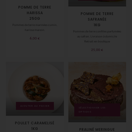
POMME DE TERRE
HARISSA
POMME DE TERRE
250G
SAFRANÉE
1KG
Pommes de terre marinées cumin,
harissa maison.
Pommes de terre confites parfumées
au safran. Livraison à domicile
6,00
€
Retrait en boutique
25,00
€
AJOUTER AU PANIER
SÉLECTIONNER LES
OPTIONS
POULET CARAMELISÉ
1KG
PRALINÉ MERINGUE