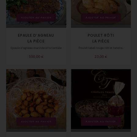
AJOUTER AU PANIER
AJOUTER AU PANIER
EPAULE D’AGNEAU
POULET RÔTI
LA PIÈCE
LA PIÈCE
Epaule d'agneau marinée à l'orientale
Poulet label rouge rôti et tendre.
100,00
€
23,00
€
AJOUTER AU PANIER
AJOUTER AU PANIER