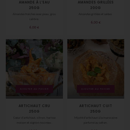
AMANDE À L’EAU
AMANDES GRILLÉES
250G
200G
Amandes fraîches avec peau, gros
Amandes grillées et salées.
calibre.
6,00
€
6,00
€
AJOUTER AU PANIER
AJOUTER AU PANIER
ARTICHAUT CRU
ARTICHAUT CUIT
250G
250G
Cœur d'artichaut, citron, harissa
Mijoté d'artichaut à la marocaine
maison et oignon nouveau.
parfumé au safran.