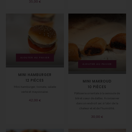
35,00
€
prix :
24,00 €
à
60,00 €
AJOUTER AU PANIER
AJOUTER AU PANIER
MINI HAMBURGER
12 PIÈCES
MINI MAKROUD
10 PIÈCES
Mini hamburger, tomate, salade
verte et mayonnaise.
Pâtisserie orientale à la semoule de
blé et cœur de dattes. A conserver
42,00
€
dans un endroit sec à l'abri de la
chaleur et et de l'humidité.
30,00
€