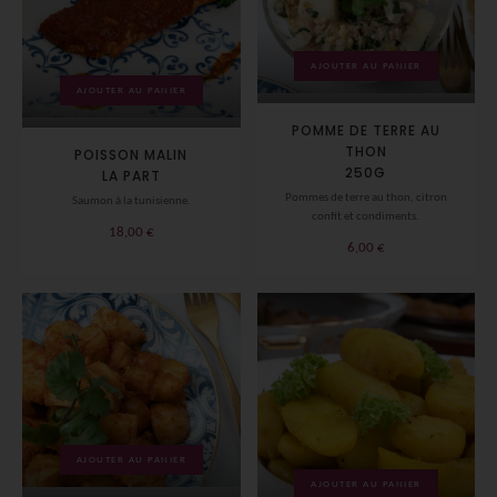
AJOUTER AU PANIER
AJOUTER AU PANIER
POMME DE TERRE AU
THON
POISSON MALIN
250G
LA PART
Pommes de terre au thon, citron
Saumon à la tunisienne.
confit et condiments.
18,00
€
6,00
€
AJOUTER AU PANIER
AJOUTER AU PANIER