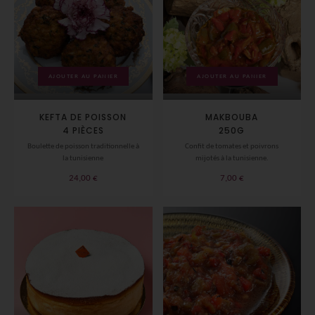
AJOUTER AU PANIER
AJOUTER AU PANIER
KEFTA DE POISSON
MAKBOUBA
4 PIÈCES
250G
Boulette de poisson traditionnelle à
Confit de tomates et poivrons
la tunisienne
mijotés à la tunisienne.
24,00
€
7,00
€