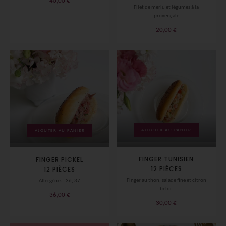
40,00
€
Filet de merlu et légumes à la
provençale
20,00
€
AJOUTER AU PANIER
AJOUTER AU PANIER
FINGER TUNISIEN
FINGER PICKEL
12 PIÈCES
12 PIÈCES
Finger au thon, salade fine et citron
Allergènes : 36, 37
beldi.
36,00
€
30,00
€