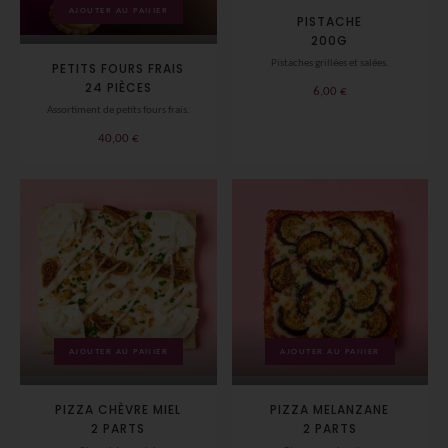
AJOUTER AU PANIER
PISTACHE
200G
Pistaches grillées et salées.
PETITS FOURS FRAIS
24 PIÈCES
6,00
€
Assortiment de petits fours frais.
40,00
€
AJOUTER AU PANIER
AJOUTER AU PANIER
PIZZA CHÈVRE MIEL
PIZZA MELANZANE
2 PARTS
2 PARTS