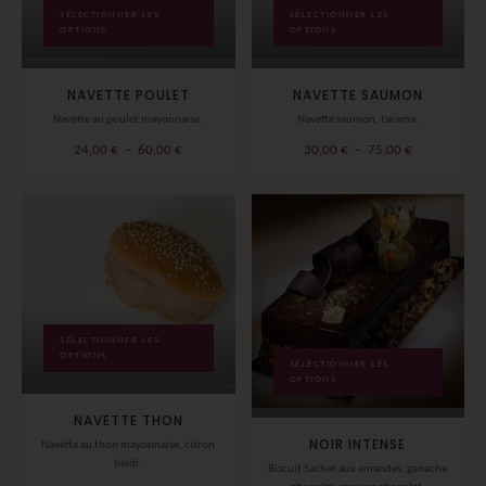
SÉLECTIONNER LES
SÉLECTIONNER LES
OPTIONS
OPTIONS
NAVETTE POULET
NAVETTE SAUMON
Navette au poulet mayonnaise.
Navette saumon, tarama.
Plage
Plage
24,00
€
–
60,00
€
30,00
€
–
75,00
€
de
de
prix :
prix :
24,00 €
30,00 €
à
à
60,00 €
75,00 €
SÉLECTIONNER LES
OPTIONS
SÉLECTIONNER LES
OPTIONS
NAVETTE THON
NOIR INTENSE
Navette au thon mayonnaise, citron
beldi.
Biscuit Sacher aux amandes, ganache