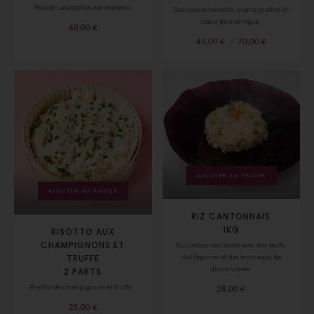
Poulet caramélisé aux oignons.
Dacquoise noisette, crème praliné et
cœur de meringue.
40,00
€
Plage
45,00
€
–
70,00
€
de
prix :
45,00 €
à
70,00 €
AJOUTER AU PANIER
AJOUTER AU PANIER
RIZ CANTONNAIS
1KG
RISOTTO AUX
CHAMPIGNONS ET
Riz cantonnais sauté avec des œufs,
TRUFFE
des légumes et des morceaux de
2 PARTS
dinde fumée.
Risotto de champignons et truffe.
28,00
€
25,00
€