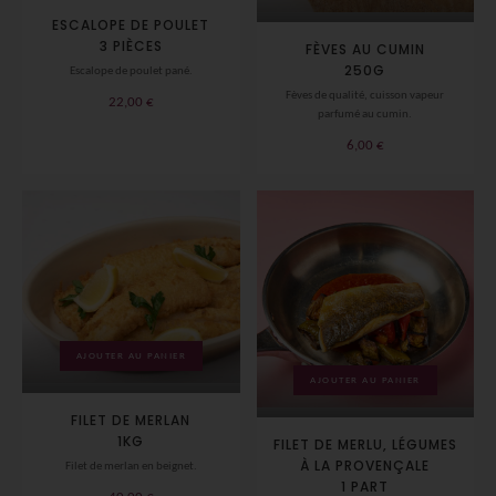
ESCALOPE DE POULET
3 PIÈCES
FÈVES AU CUMIN
250G
Escalope de poulet pané.
Fèves de qualité, cuisson vapeur
22,00
€
parfumé au cumin.
6,00
€
AJOUTER AU PANIER
AJOUTER AU PANIER
FILET DE MERLAN
1KG
FILET DE MERLU, LÉGUMES
À LA PROVENÇALE
Filet de merlan en beignet.
1 PART