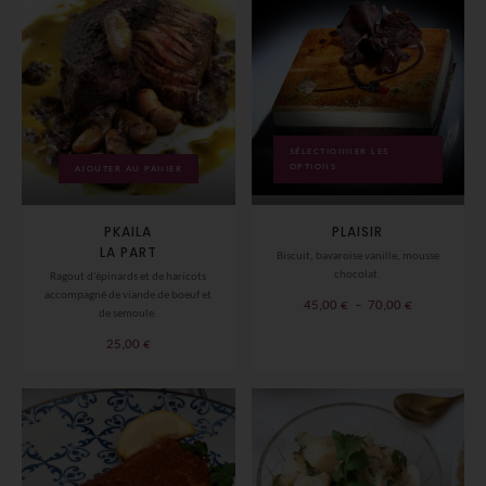
SÉLECTIONNER LES
OPTIONS
AJOUTER AU PANIER
PKAILA
PLAISIR
LA PART
Biscuit, bavaroise vanille, mousse
chocolat.
Ragout d'épinards et de haricots
accompagné de viande de boeuf et
Plage
45,00
€
–
70,00
€
de semoule.
de
25,00
€
prix :
45,00 €
à
70,00 €