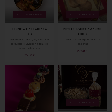
AJOUTER AU PANIER
AJOUTER AU PANIER
PENNE À L’ARRABIATA
PETITS FOURS AMANDE
1KG
400G
Penne sauce tomate, ail, aubergine,
Crème d'amande pure pochée à
olive, basilic. Livraison à domicile
l'ancienne
Retrait en boutique
20,00
€
25,00
€
AJOUTER AU PANIER