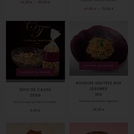
chocolat, mousse chocolat.
Plage
24,00
€
–
60,00
€
de
Plage
45,00
€
–
70,00
€
prix :
de
24,00 €
prix :
à
45,00 €
60,00 €
à
70,00 €
AJOUTER AU PANIER
AJOUTER AU PANIER
NOUILLES SAUTÉES AUX
LÉGUMES
NOIX DE CAJOU
1KG
200G
Nouilles sautées aux légumes.
Noix de cajou grillées non salées.
28,00
€
6,00
€