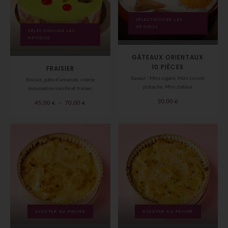
SÉLECTIONNER LES
OPTIONS
SÉLECTIONNER LES
OPTIONS
GÂTEAUX ORIENTAUX
10 PIÈCES
FRAISIER
Saveur : Mini cigare, Mini cornet
Biscuit, pâte d’amande, crème
pistache, Mini zlabiya
mousseline vanille et fraises.
30,00
€
Plage
45,00
€
–
70,00
€
de
prix :
45,00 €
à
70,00 €
AJOUTER AU PANIER
AJOUTER AU PANIER