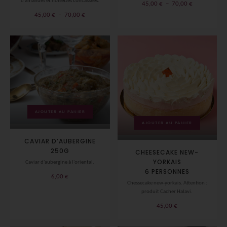
d’amandes et noisettes concassées.
Plage
45,00
€
–
70,00
€
de
Plage
45,00
€
–
70,00
€
prix :
de
45,00 €
prix :
à
45,00 €
70,00 €
à
70,00 €
AJOUTER AU PANIER
AJOUTER AU PANIER
CAVIAR D’AUBERGINE
250G
CHEESECAKE NEW-
YORKAIS
Caviar d'aubergine à l'oriental.
6 PERSONNES
6,00
€
Chessecake new-yorkais. Attention :
produit Cacher Halavi.
45,00
€