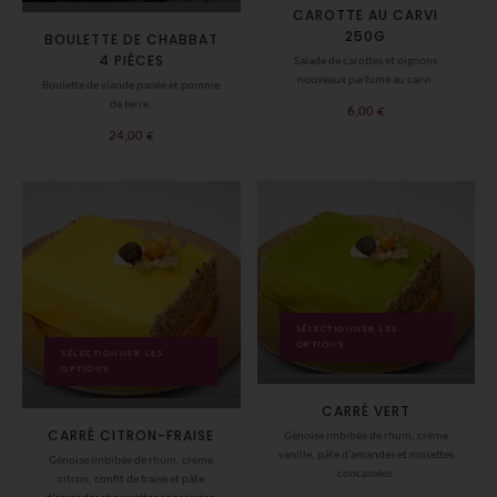
CAROTTE AU CARVI
250G
BOULETTE DE CHABBAT
4 PIÈCES
Salade de carottes et oignons
nouveaux parfumé au carvi.
Boulette de viande panée et pomme
de terre.
6,00
€
24,00
€
SÉLECTIONNER LES
OPTIONS
SÉLECTIONNER LES
OPTIONS
CARRÉ VERT
CARRÉ CITRON-FRAISE
Génoise imbibée de rhum, crème
vanille, pâte d’amandes et noisettes
Génoise imbibée de rhum, crème
concassées.
citron, confit de fraise et pâte