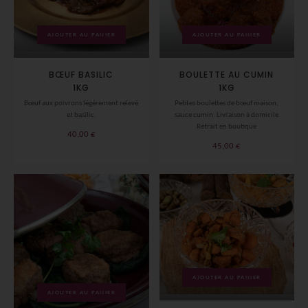
AJOUTER AU PANIER
AJOUTER AU PANIER
BŒUF BASILIC
BOULETTE AU CUMIN
1KG
1KG
Bœuf aux poivrons légèrement relevé
Petites boulettes de bœuf maison,
et basilic.
sauce cumin. Livraison à domicile
Retrait en boutique
40,00
€
45,00
€
AJOUTER AU PANIER
AJOUTER AU PANIER