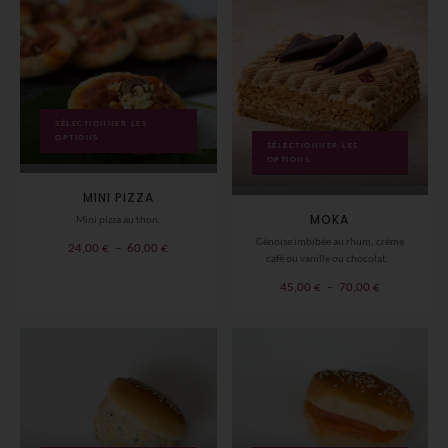
SÉLECTIONNER LES
OPTIONS
SÉLECTIONNER LES
OPTIONS
MINI PIZZA
MOKA
Mini pizza au thon.
Génoise imbibée au rhum, crème
Plage
24,00
€
–
60,00
€
café ou vanille ou chocolat.
de
Plage
45,00
€
–
70,00
€
prix :
de
24,00 €
prix :
à
45,00 €
60,00 €
à
70,00 €