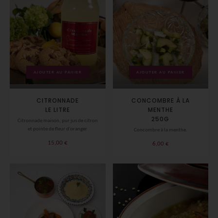
AJOUTER AU PANIER
AJOUTER AU PANIER
CITRONNADE
CONCOMBRE À LA
LE LITRE
MENTHE
250G
Citronnade maison, pur jus de citron
et pointe de fleur d'oranger
Concombre à la menthe.
15,00
€
6,00
€