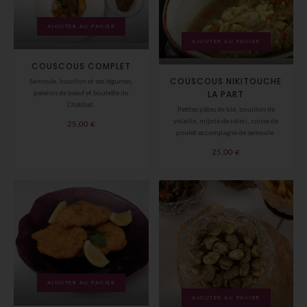
AJOUTER AU PANIER
AJOUTER AU PANIER
COUSCOUS COMPLET
COUSCOUS NIKITOUCHE
Semoule, bouillon et ses légumes,
LA PART
paleron de bœuf et boulette de
Chabbat.
Petites pâtes de blé, bouillon de
volaille, mijoté de céleri, cuisse de
25,00
€
poulet accompagné de semoule.
25,00
€
AJOUTER AU PANIER
AJOUTER AU PANIER