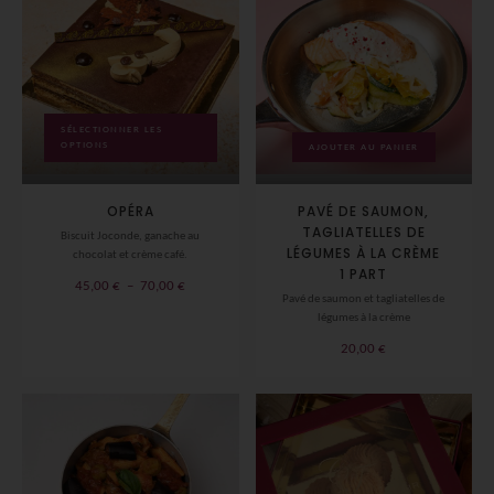
SÉLECTIONNER LES
OPTIONS
AJOUTER AU PANIER
OPÉRA
PAVÉ DE SAUMON,
TAGLIATELLES DE
Biscuit Joconde, ganache au
LÉGUMES À LA CRÈME
chocolat et crème café.
1 PART
Plage
45,00
€
–
70,00
€
Pavé de saumon et tagliatelles de
de
légumes à la crème
prix :
20,00
€
45,00 €
à
70,00 €