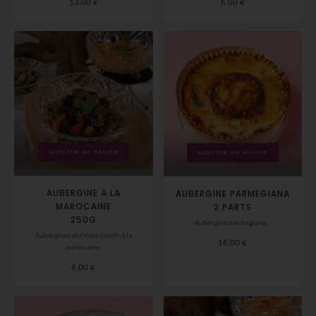
13,00
€
6,00
€
AJOUTER AU PANIER
AJOUTER AU PANIER
AUBERGINE À LA
AUBERGINE PARMEGIANA
MAROCAINE
2 PARTS
250G
Aubergine parmegiana.
Aubergines et citron confit à la
16,00
€
marocaine.
6,00
€