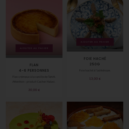
AJOUTER AU PANIER
AJOUTER AU PANIER
FOIE HACHÉ
250G
FLAN
4-6 PERSONNES
Foie haché à l’ashkénaze.
Flan crémeux à la vanille de Tahiti.
13,00
€
Attention : produit Cacher Halavi.
30,00
€