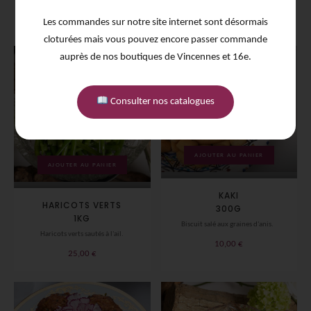
16,00
€
Les commandes sur notre site internet sont désormais
cloturées mais vous pouvez encore passer commande
auprès de nos boutiques de Vincennes et 16e.
Consulter nos catalogues
AJOUTER AU PANIER
AJOUTER AU PANIER
KAKI
HARICOTS VERTS
300G
1KG
Biscuit salé aux graines d'anis.
Haricots verts sautés à l'ail.
10,00
€
25,00
€