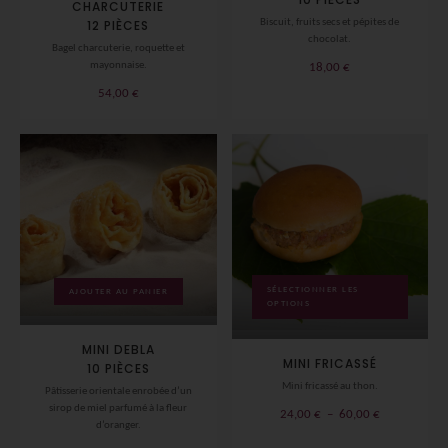
CHARCUTERIE
Biscuit, fruits secs et pépites de
12 PIÈCES
chocolat.
Bagel charcuterie, roquette et
mayonnaise.
18,00
€
54,00
€
SÉLECTIONNER LES
AJOUTER AU PANIER
OPTIONS
MINI DEBLA
MINI FRICASSÉ
10 PIÈCES
Mini fricassé au thon.
Pâtisserie orientale enrobée d’un
sirop de miel parfumé à la fleur
Plage
24,00
€
–
60,00
€
d’oranger.
de