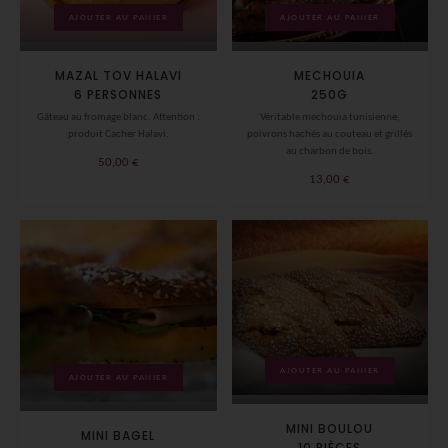
AJOUTER AU PANIER
AJOUTER AU PANIER
MAZAL TOV HALAVI
MECHOUIA
6 PERSONNES
250G
Gâteau au fromage blanc. Attention :
Véritable mechouia tunisienne,
produit Cacher Halavi.
poivrons hachés au couteau et grillés
au charbon de bois.
50,00
€
13,00
€
AJOUTER AU PANIER
AJOUTER AU PANIER
MINI BOULOU
MINI BAGEL
10 PIÈCES