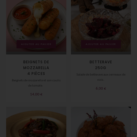
AJOUTER AU PANIER
AJOUTER AU PANIER
BETTERAVE
BEIGNETS DE
250G
MOZZARELLA
4 PIÈCES
Salade de betterave aux cerneaux de
noix.
Beignets de mozzarella et son coulis
de tomate.
6,00
€
14,00
€