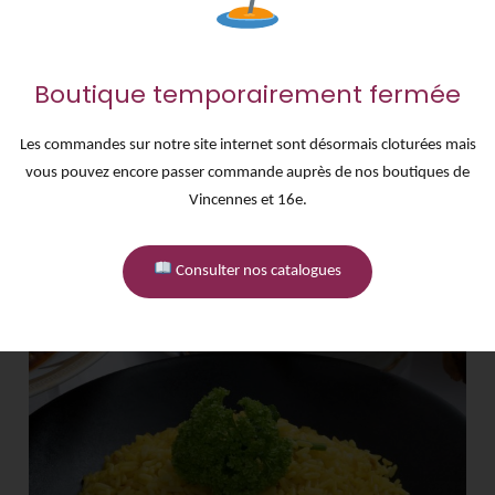
Boutique temporairement fermée
HARICOTS VERTS
1KG
Les commandes sur notre site internet sont désormais cloturées mais
Haricots verts sautés à l'ail.
vous pouvez encore passer commande auprès de nos boutiques de
25,00
€
Vincennes et 16e.
Consulter nos catalogues