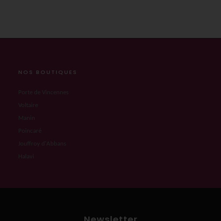
NOS BOUTIQUES
Porte de Vincennes
Voltaire
Manin
Poincaré
Jouffroy d'Abbans
Halavi
Newsletter