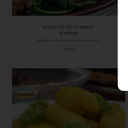
BOULETTE DE CHABBAT
4 PIÈCES
Boulette de viande panée et pomme de terre.
24,00
€