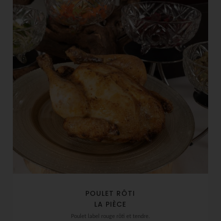
POULET RÔTI
LA PIÈCE
Poulet label rouge rôti et tendre.