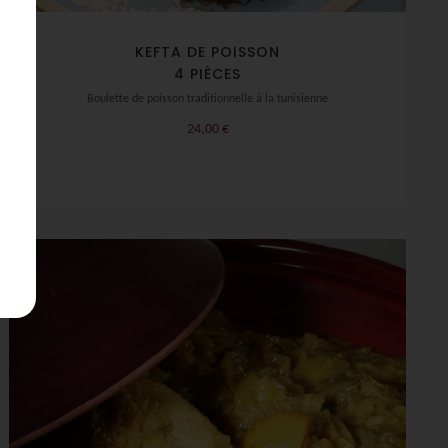
KEFTA DE POISSON
4 PIÈCES
Boulette de poisson traditionnelle à la tunisienne
24,00
€