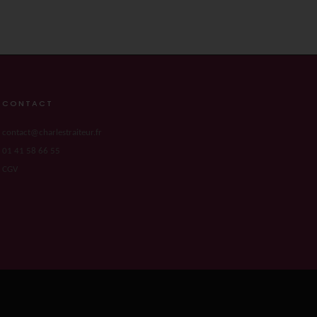
CONTACT
contact@charlestraiteur.fr
01 41 58 66 55
CGV