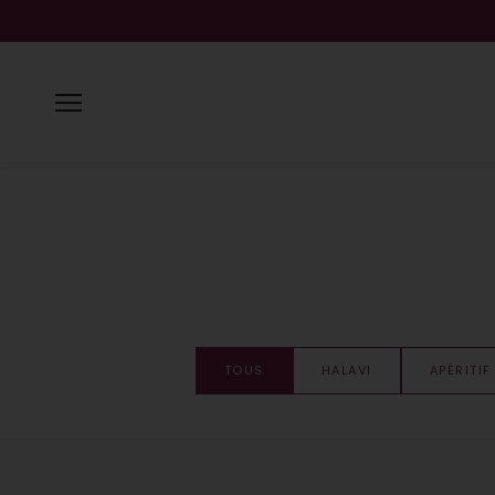
Aller
au
contenu
TOUS
HALAVI
APÉRITIF