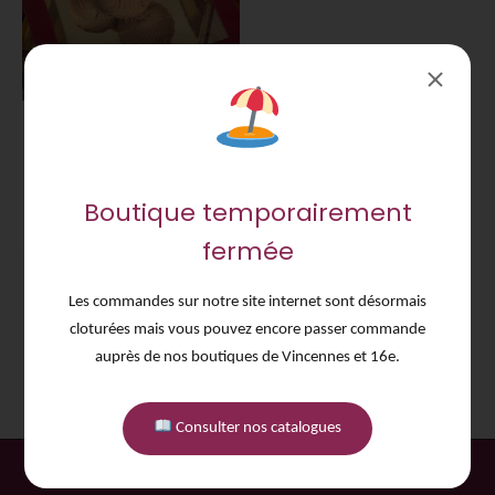
AJOUTER AU PANIER
PETITS FOURS AMANDE
400G
Crème d'amande pure pochée à
l'ancienne
Boutique temporairement
20,00
€
fermée
Les commandes sur notre site internet sont désormais
1 – -1 sur 3 produits
cloturées mais vous pouvez encore passer commande
auprès de nos boutiques de Vincennes et 16e.
Consulter nos catalogues