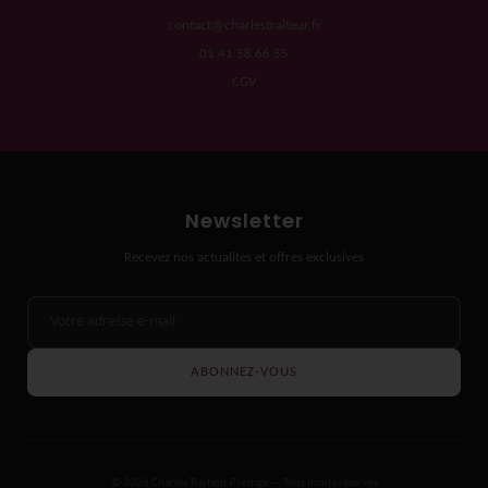
contact@charlestraiteur.fr
01 41 58 66 55
CGV
Newsletter
Recevez nos actualités et offres exclusives
ABONNEZ-VOUS
© 2026 Charles Traiteur Prestige — Tous droits réservés