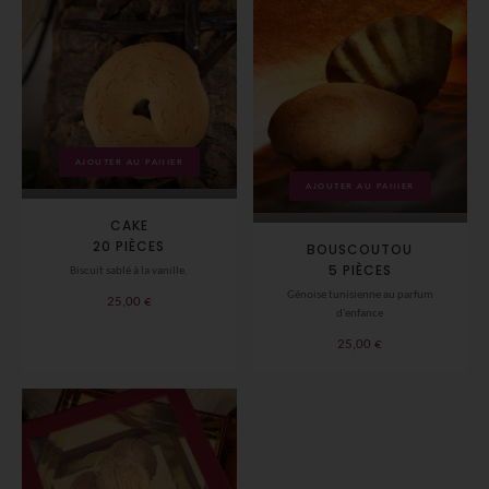
AJOUTER AU PANIER
AJOUTER AU PANIER
CAKE
20 PIÈCES
BOUSCOUTOU
5 PIÈCES
Biscuit sablé à la vanille.
Génoise tunisienne au parfum
25,00
€
d'enfance
25,00
€